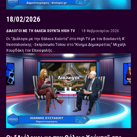
18/02/2026
ΔΙΆΛΟΓΟΙ ΜΕ ΤΗ ΘΆΛΕΙΑ ΧΟΎΝΤΑ HIGH TV
18 Φεβρουαρίου 2026
Οι “Διάλογοι με την Θάλεια Χούντα” στο High TV με τον Βουλευτή Α'
Θεσσαλονίκης - Εκπρόσωπο Τύπου στο "Κίνημα Δημοκρατίας" Μιχαήλ
Χουρδάκη τον Επικεφαλής...