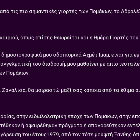
 από τις πιο σημαντικές γιορτές των Πομάκων, το Αδραλέ
καιριού, όπως επίσης θεωρείται και η Ημέρα Γιορτής του
δημοσιογραφικά μου οδοιπορικά Αχμέτ Ιμάμ, είναι για ε
αγγελματική του διαδρομή, μου μαθαίνει με απίστευτα λ
νων Πομάκων.
 Ζαγάλισα, θα μοιραστώ μαζί σας κάποια από τα έθιμα α
στορίας, στην ειδωλολατρική εποχή των Πομάκων, στην επ
οστέθηκαν ή αφαιρέθηκαν πράγματα ή απαγορεύτηκαν εντε
αγόρευση του έτους1979, από τον τότε μουφτή Ξάνθης όπ