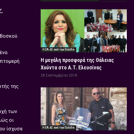
ζ,
 Βοσκού.
Η ΕΛ.ΑΣ ανά την Ελλάδα
μένα
Η μεγάλη προσφορά της Θάλειας
επτομερή
Χούντα στο Α.Τ. Ελευσίνας
28 Σεπτεμβρίου 2018
υτής της
οχή των
λώς οι
ου ίσχυσε
Η ΕΛ.ΑΣ ανά την Ελλάδα