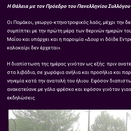
Η Θάλεια με τον Πρόεδρο του Πανελληνίου Συλλόγο
Οι Πομάκοι, γεωργο-κτηνοτροφικός λαός, μέχρι την δε
συμπίπτει με την πρώτη μέρα των θερινών ημερών του 
Μαΐου και υπάρχει και η παροιμία «Δουρ νι δόϊδε Εντρ
καλοκαίρι δεν έρχεται».
Η διαπίστωση της ημέρας γινόταν ως εξής: πριν ανατε
στα λιβάδια, σε χωράφια ανήλια και προσήλια και πα
νηνεμία κατά την ανατολή του ήλιου. Εφόσον διαπιστω
ανακατεύανε με γάλα φρέσκο και εφόσον γινόταν γιαού
εκδηλώσεις.