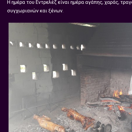
Η ημέρα του Εντρελέζ είναι ημέρα αγάπης, χαράς, τρα
συγχωριανών και ξένων.