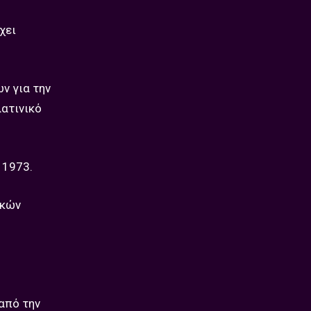
χει
ν για την
λατινικό
 1973.
ικών
από την