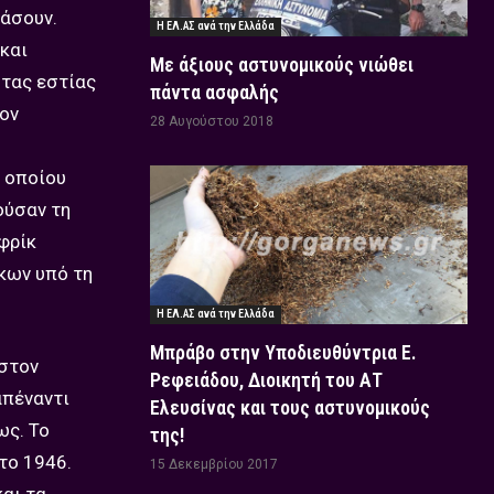
ράσουν.
Η ΕΛ.ΑΣ ανά την Ελλάδα
και
Με άξιους αστυνομικούς νιώθει
 τας εστίας
πάντα ασφαλής
ον
28 Αυγούστου 2018
υ οποίου
ούσαν τη
φρίκ
κων υπό τη
Η ΕΛ.ΑΣ ανά την Ελλάδα
Μπράβο στην Υποδιευθύντρια Ε.
 στον
Ρεφειάδου, Διοικητή του ΑΤ
απέναντι
Ελευσίνας και τους αστυνομικούς
ως. Το
της!
το 1946.
15 Δεκεμβρίου 2017