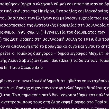
ποιήθηκαν (αρχαίο ελληνικό έθιμο) και αποφάσισαν να δ
ατικά κινήματα της Ηπείρου, Θεσσαλίας και Μακεδονίας 
του Βασιλέως των Ελλήνων και μείνωσιν ευχαρίστως εις
προσαρτήσεως της Ανατολικής Ρουμελίας στη Βουλγαρία τ
 Φεβρ. 1995, σελ. 51), έγινε μνεία του διαβήματος των
της Δυτ. Θράκης στη Βουλγαρική Βουλή το 1919, δια το
ού να απαλλαγή από το βουλγαρικό ζυγό και γι?αυτό ζητ
ρείτε, ο Πομάκος δικηγόρος – δημοσιογράφος Μεχμέτ Τε
νης Λεών Σαβατζιάν (Leon Sauadzian) τα δεινά των Πομά
 Εn Trace Occidentale.
ήθηκαν στο ανωτέρω διάβημα διότι ήθελαν να ενταχθούν
της Δυτ. Θράκης είχαν πάντοτε φιλελεύθερες διαθέσεις 
ί του. Το αίτημα τους αυτό δεν ικανοποιήθηκε τότε πλήρ
ε αντιπροσώπους τους στη Διάσκεψη Ειρήνης στο Παρίσι 