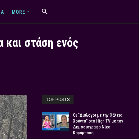
IA
MORE
 και στάση ενός
TOP POSTS
Οι “Διάλογοι με την Θάλεια
Χούντα” στο High TV με τον
Δημοσιογράφο Νίκο
Καραμπάση