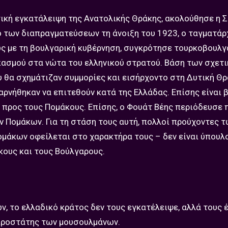
ική εγκατάλειψη της Ανατολικής Θράκης, ακολούθησε η Σ
δο των διαπραγματεύσεων τη άνοιξη του 1923, ο ταγματάρ
ς με τη βουλγαρική κυβέρνηση, συγκρότησε τουρκοβουλγ
σπασμού στα νώτα του ελληνικού στρατού. Βάση των σχετ
υ θα σχημάτιζαν συμμορίες και εισήρχοντο στη Δυτική Θρ
 αρνήθηκαν να επιτεθούν κατά της Ελλάδας. Επίσης είναι
 προς τους Πομάκους. Επίσης, ο Φουάτ Βέης περιόδευσε 
 Πομάκων. Για τη στάση τους αυτή, πολλοί προύχοντες τ
άκων οφείλεται στο χαρακτήρα τους – δεν είναι ύπουλο
κους και τους Βούλγαρους.
, το ελλαδικό κράτος δεν τους εγκατέλειψε, αλλά τους 
ι προστάτης των μουσουλμάνων.