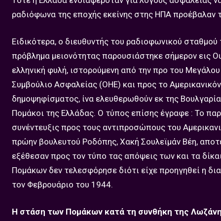
Τότε η Ελλάδα ενδιαφερόταν για λόγους ασφαλείας να
ραδιόφωνα της εποχής εκείνης στης ΗΠΑ προέβαλαν τ
Ειδικότερα, ο διευθυντής του ραδιοφωνικού σταθμού τ
πρόβλημα μειονότητας παρουσιάστηκε σήμερον εις Ου
ελληνική φυλή, ιστορούμενη από την προ του Μεγάλου
Συμβούλιο Ασφαλείας (ΟΗΕ) και προς το Αμερικανικόν
δημοψηφίσματος, ίνα ελευθερωθούν εκ της Βουλγαρία
Πομάκοι της Ελλάδας. Ο τύπος επίσης έγραφε : Το πα
συνέντευξις προς τους αντιπροσώπους του Αμερικανικ
πρώην βουλευτού Ροδόπης, Χακή Σουλεϊμάν Βέη, απο
εξέθεσαν προς τον τύπο τας απόψεις των και τα δίκα
Πομάκων δεν τελεσφόρησε διότι είχε προηγηθεί η δι
τον Φεβρουάριο του 1944.
Η στάση των Πομάκων κατά τη συνθήκη της Λωζάν