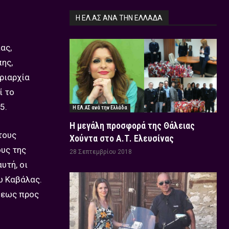
Η ΕΛ.ΑΣ ΑΝΆ ΤΗΝ ΕΛΛΆΔΑ
ας,
ης,
ριαρχία
ί το
5.
Η ΕΛ.ΑΣ ανά την Ελλάδα
Η μεγάλη προσφορά της Θάλειας
τους
Χούντα στο Α.Τ. Ελευσίνας
υς της
28 Σεπτεμβρίου 2018
υτή, οι
ω Καβάλας.
σεως προς