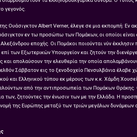
 διαρρυθμιστούν τα ελληνοβουλγαρικά σύνορα. Ο Τύπος κ
ο γεγονός.
ης Ουάσιγκτον Albert Verner, έλεγε σε μια εκπομπή: Εν α
άσιγκτον εν τω προσώπω των Πομάκων, οι οποίοι είναι 
 Αλεξάνδρου εποχής. Οι Πομάκοι ποιούνται νύν έκκλησιν 
 επί των Εξωτερικών Υπουργείον και ζητούν την διενέργ
ς και απολαύσουν την ελευθερία την οποία απολαμβάνουν
ρελθόν Σάββατον εις το ξενοδοχείο Πενσυλβάνια έλαβε 
ού και Ελληνικού τύπου εκ μέρους των κ.κ. Χάμδη Χουσεί
τελούντων από την αντιπροσωπεία των Πομάκων Θράκης. 
ια των, ζητούντες την ένωσιν των με την Ελλάδα. Η προσ
ανομή της Ευρώπης μεταξύ των τριών μεγάλων δυνάμεων σ
ης