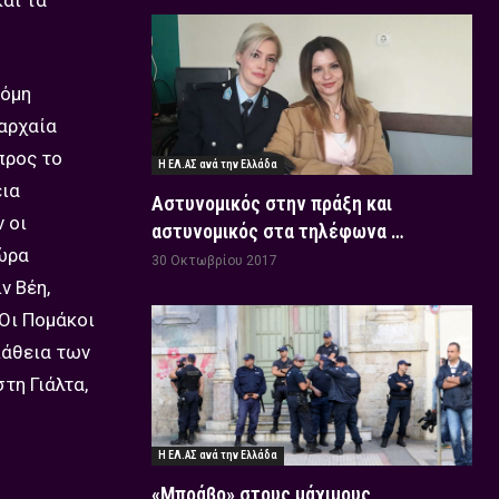
αι τα
κόμη
αρχαία
προς το
Η ΕΛ.ΑΣ ανά την Ελλάδα
εια
Αστυνομικός στην πράξη και
 οι
αστυνομικός στα τηλέφωνα …
χώρα
30 Οκτωβρίου 2017
ν Βέη,
Οι Πομάκοι
πάθεια των
τη Γιάλτα,
Η ΕΛ.ΑΣ ανά την Ελλάδα
«Μπράβο» στους μάχιμους