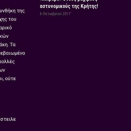
αστυνομικούς της Κρήτης!
υνθήκη της
6 Οκτωβρίου 2017
χης του
αρικό
ικών
άκη. Τα
 βεβαιωμένο
πολλές
ων
ι, ούτε
έστειλε