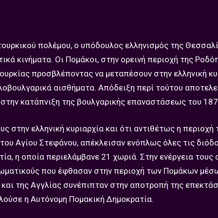
τουρκικού πολέμου, ο υπόδουλος ελληνισμός της Θεσσαλί
κά κινήματα. Οι Πομάκοι, στην ορεινή περιοχή της Ροδόπ
Τουρκίας προσβλέποντας να μεταπέσουν στην ελληνική κυ
λοβουλγαρικά αισθήματα. Απόδειξη περί τούτου αποτελε
ς στην κατάπνιξη της βουλγαρικής επαναστάσεως του 187
ς στην ελληνική κυριαρχία και ότι αντιθέτως η περιοχή 
του Αγίου Στεφάνου, απέκλεισαν ενόπλως όλες τις διόδο
α, η οποία περιελάμβανε 21 χωριά. Στην ενέργεια τους α
ιωματικούς που έφθασαν στην περιοχή των Πομάκων μέσ
ς και της Αγγλίας συνέπιπταν στην αποτροπή της επεκτά
λούσε η Αυτόνομη Πομακική Δημοκρατία.