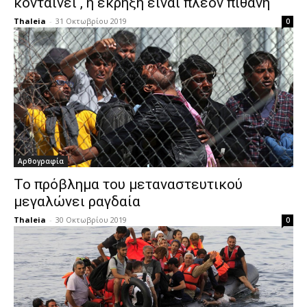
κονταίνει , η έκρηξη είναι πλέον πιθανή
Thaleia
-
31 Οκτωβρίου 2019
0
Αρθογραφία
Το πρόβλημα του μεταναστευτικού
μεγαλώνει ραγδαία
Thaleia
-
30 Οκτωβρίου 2019
0