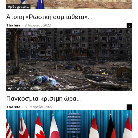
Αρθογραφία
Άτυπη «Ρωσική συμπάθεια»…
Thaleia
-
8 Απριλίου 2022
0
Αρθογραφία
Παγκόσμια κρίσιμη ώρα…
Thaleia
-
31 Μαρτίου 2022
0