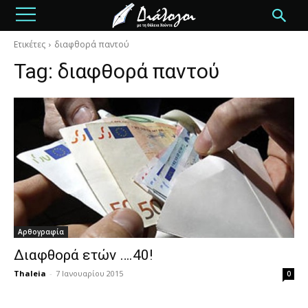
Ετικέτες
διαφθορά παντού
Tag:
διαφθορά παντού
Αρθογραφία
Διαφθορά ετών ….40!
Thaleia
-
7 Ιανουαρίου 2015
0