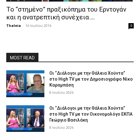
Το “στημένο” πραξικόπημα του Ερντογάν
και η ανατρεπτική συνέχεια….
Thaleia
-
16 Ιουλίου 2016
0
MOST READ
Οι “Διάλογοι με την Θάλεια Χούντα”
στο High TV με τον Δημοσιογράφο Νίκο
Καραμπάση
8 Ιουλίου 2026
Οι “Διάλογοι με την Θάλεια Χούντα”
στο High TV με τον Οικονομολόγο ΕΚΠΑ
Γεώργιο Βασιλάκη
8 Ιουλίου 2026