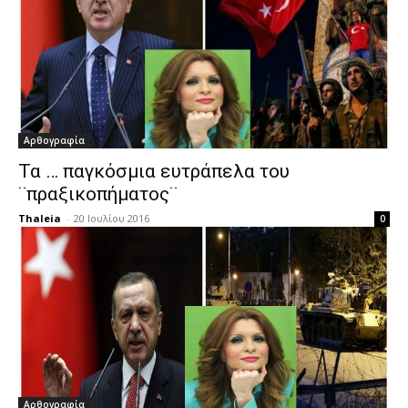
Αρθογραφία
Τα … παγκόσμια ευτράπελα του
¨πραξικοπήματος¨
Thaleia
-
20 Ιουλίου 2016
0
Αρθογραφία