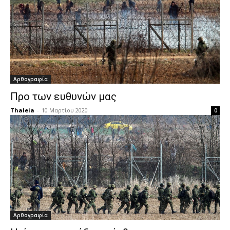
Αρθογραφία
Προ των ευθυνών μας
Thaleia
-
10 Μαρτίου 2020
0
Αρθογραφία