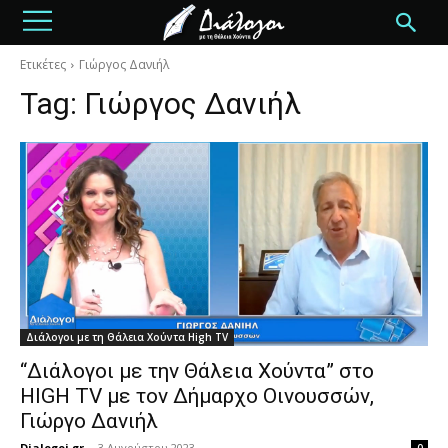
Ετικέτες
Γιώργος Δανιήλ
Tag:
Γιώργος Δανιήλ
Διάλογοι με τη Θάλεια Χούντα High TV
“Διάλογοι με την Θάλεια Χούντα” στο
HIGH TV με τον Δήμαρχο Οινουσσών,
Γιώργο Δανιήλ
Dialogoi.gr
-
3 Αυγούστου 2023