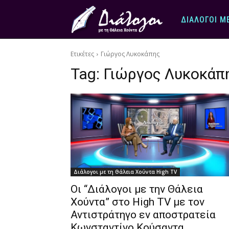
ΔΙΆΛΟΓΟΙ Μ
Ετικέτες
Γιώργος Λυκοκάπης
Tag:
Γιώργος Λυκοκάπ
Διάλογοι με τη Θάλεια Χούντα High TV
Οι “Διάλογοι με την Θάλεια
Χούντα” στο High TV με τον
Αντιστράτηγο εν αποστρατεία
Κωνσταντίνο Κούσαντα