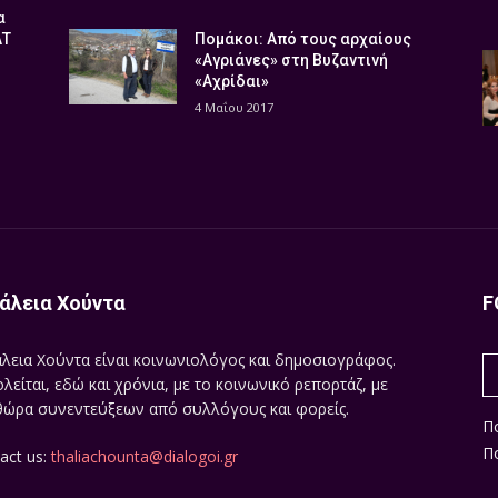
α
ΑΤ
Πομάκοι: Από τους αρχαίους
«Αγριάνες» στη Βυζαντινή
«Αχρίδαι»
4 Μαΐου 2017
άλεια Χούντα
F
λεια Χούντα είναι κοινωνιολόγος και δημοσιογράφος.
λείται, εδώ και χρόνια, με το κοινωνικό ρεπορτάζ, με
ώρα συνεντεύξεων από συλλόγους και φορείς.
Π
Πο
act us:
thaliachounta@dialogoi.gr