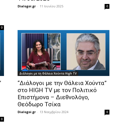
Dialogoi.gr
-
11 Ιουνίου 2025
0
0
Διάλογοι με τη Θάλεια Χούντα High TV
”
“Διάλογοι με την Θάλεια Χούντα”
στο HIGH TV με τον Πολιτικό
Επιστήμονα – Διεθνολόγο,
Θεόδωρο Τσίκα
Dialogoi.gr
-
13 Νοεμβρίου 2024
0
0