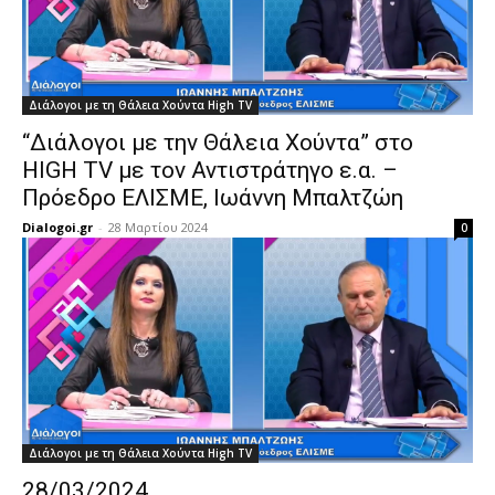
Διάλογοι με τη Θάλεια Χούντα High TV
“Διάλογοι με την Θάλεια Χούντα” στο
HIGH TV με τον Αντιστράτηγο ε.α. –
Πρόεδρο ΕΛΙΣΜΕ, Ιωάννη Μπαλτζώη
Dialogoi.gr
-
28 Μαρτίου 2024
0
Διάλογοι με τη Θάλεια Χούντα High TV
28/03/2024