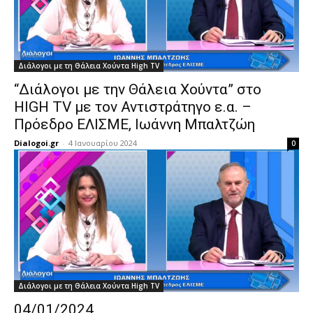
Διάλογοι με τη Θάλεια Χούντα High TV
“Διάλογοι με την Θάλεια Χούντα” στο
HIGH TV με τον Αντιστράτηγο ε.α. –
Πρόεδρο ΕΛΙΣΜΕ, Ιωάννη Μπαλτζώη
Dialogoi.gr
-
4 Ιανουαρίου 2024
0
Διάλογοι με τη Θάλεια Χούντα High TV
04/01/2024