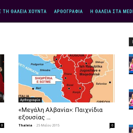
Ε ΤΗ ΘΆΛΕΙΑ ΧΟΎΝΤΑ
ΑΡΘΟΓΡΑΦΊΑ
Η ΘΆΛΕΙΑ ΣΤΑ MED
Αρθογραφία
«Μεγάλη Αλβανία»: Παιχνίδια
εξουσίας …
Thaleia
-
25 Μαΐου 2015
0
0