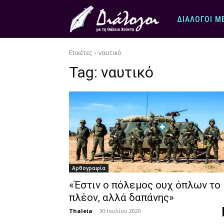
ΔΙΆΛΟΓΟΙ Μ
Ετικέτες
ναυτικό
Tag:
ναυτικό
Αρθογραφία
«Έστιν ο πόλεμος ουχ όπλων το
πλέον, αλλά δαπάνης»
Thaleia
-
30 Ιουλίου 2020