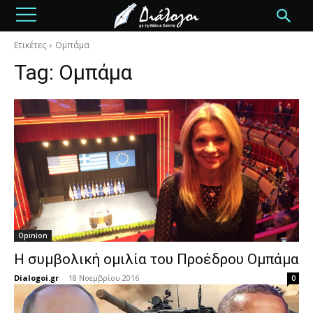
Ετικέτες
Ομπάμα
Tag:
Ομπάμα
Opinion
Η συμβολική ομιλία του Προέδρου Ομπάμα
Dialogoi.gr
-
18 Νοεμβρίου 2016
0