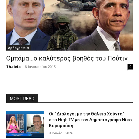
Αρθογραφία
Ομπάμα…ο καλύτερος βοηθός του Πούτιν
Thaleia
-
8 Ιανουαρίου 2015
0
MOST READ
Οι “Διάλογοι με την Θάλεια Χούντα”
στο High TV με τον Δημοσιογράφο Νίκο
Καραμπάση
8 Ιουλίου 2026