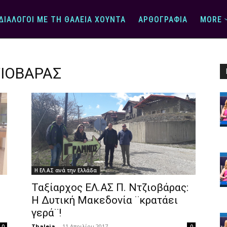
ΔΙΆΛΟΓΟΙ ΜΕ ΤΗ ΘΆΛΕΙΑ ΧΟΎΝΤΑ
ΑΡΘΟΓΡΑΦΊΑ
MORE
ΙΟΒΑΡΑΣ
Η ΕΛ.ΑΣ ανά την Ελλάδα
Ταξίαρχος ΕΛ.ΑΣ Π. Ντζιοβάρας:
Η Δυτική Μακεδονία ¨κρατάει
γερά¨!
Thaleia
-
11 Απριλίου 2017
0
0