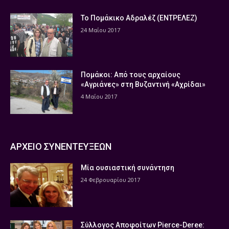
Το Πομάκικο Αδραλέζ (ΕΝΤΡΕΛΕΖ)
24 Μαΐου 2017
Πομάκοι: Από τους αρχαίους
«Αγριάνες» στη Βυζαντινή «Αχρίδαι»
4 Μαΐου 2017
ΑΡΧΕΙΟ ΣΥΝΕΝΤΕΥΞΕΩΝ
Μία ουσιαστική συνάντηση
24 Φεβρουαρίου 2017
Σύλλογος Αποφοίτων Pierce-Deree: