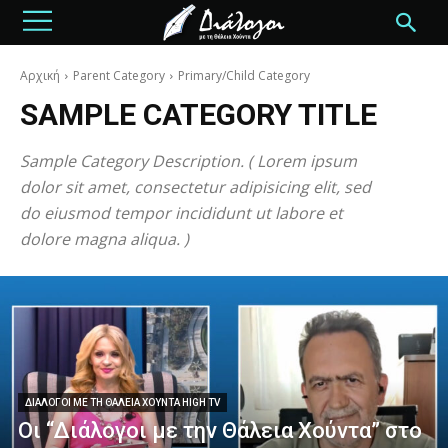
Αρχική
Parent Category
Primary/Child Category
SAMPLE CATEGORY TITLE
Sample Category Description. ( Lorem ipsum
dolor sit amet, consectetur adipisicing elit, sed
do eiusmod tempor incididunt ut labore et
dolore magna aliqua. )
ΔΙΆΛΟΓΟΙ ΜΕ ΤΗ ΘΆΛΕΙΑ ΧΟΎΝΤΑ HIGH TV
Οι “Διάλογοι με την Θάλεια Χούντα” στο