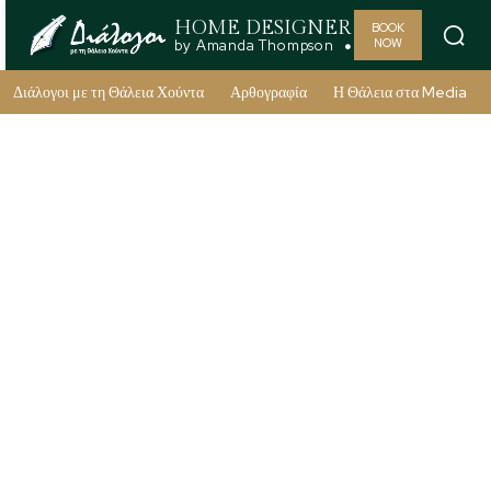
HOME DESIGNER
BOOK
NOW
by Amanda Thompson
Διάλογοι με τη Θάλεια Χούντα
Αρθογραφία
Η Θάλεια στα Media