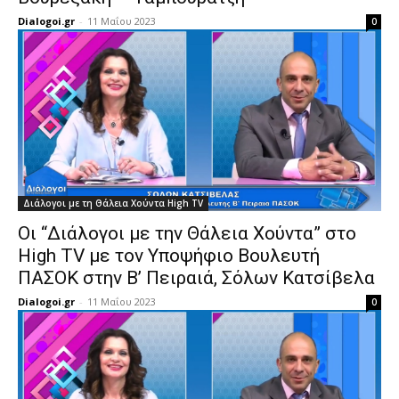
Dialogoi.gr
-
11 Μαΐου 2023
0
Διάλογοι με τη Θάλεια Χούντα High TV
Οι “Διάλογοι με την Θάλεια Χούντα” στο
High TV με τον Υποψήφιο Βουλευτή
ΠΑΣΟΚ στην Β’ Πειραιά, Σόλων Κατσίβελα
Dialogoi.gr
-
11 Μαΐου 2023
0