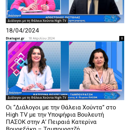
Διάλογοι με τη Θάλεια Χούντα High TV
18/04/2024
Dialogoi.gr
-
18 Απριλίου 2024
0
Διάλογοι με τη Θάλεια Χούντα High TV
Οι “Διάλογοι με την Θάλεια Χούντα” στο
High TV με την Υποψήφια Βουλευτή
ΠΑΣΟΚ στην Α’ Πειραιά Κατερίνα
Βουρεξάκη – Ταμπουρατζή