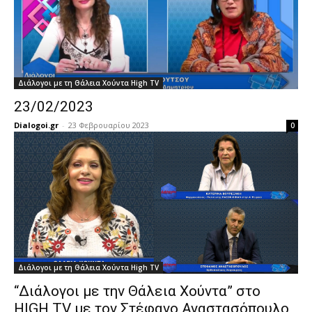
Διάλογοι με τη Θάλεια Χούντα High TV
23/02/2023
Dialogoi.gr
-
23 Φεβρουαρίου 2023
0
Διάλογοι με τη Θάλεια Χούντα High TV
“Διάλογοι με την Θάλεια Χούντα” στο
HIGH TV με τον Στέφανο Αναστασόπουλο