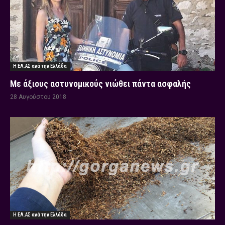
Η ΕΛ.ΑΣ ανά την Ελλάδα
Με άξιους αστυνομικούς νιώθει πάντα ασφαλής
28 Αυγούστου 2018
Η ΕΛ.ΑΣ ανά την Ελλάδα