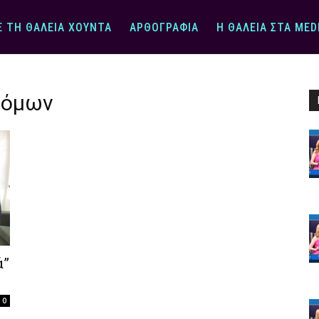
Ε ΤΗ ΘΆΛΕΙΑ ΧΟΎΝΤΑ
ΑΡΘΟΓΡΑΦΊΑ
Η ΘΆΛΕΙΑ ΣΤΑ MED
τόμων
ά”
0