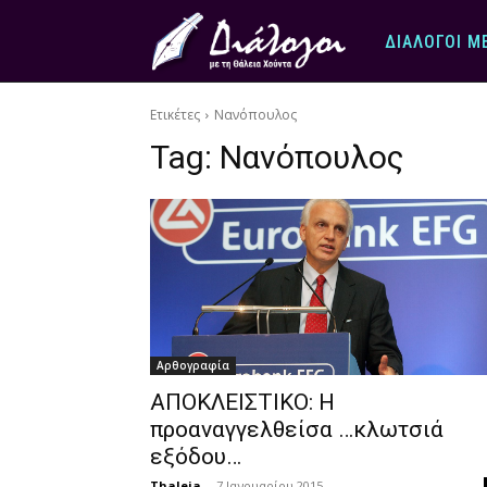
ΔΙΆΛΟΓΟΙ Μ
Ετικέτες
Νανόπουλος
Tag:
Νανόπουλος
Αρθογραφία
ΑΠΟΚΛΕΙΣΤΙΚΟ: Η
προαναγγελθείσα …κλωτσιά
εξόδου…
Thaleia
-
7 Ιανουαρίου 2015