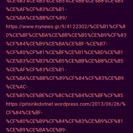
%CE%B3%CE%B3%CE%B5%CE%BB%CE%B8%CE%B5
%CE%AF%CF%83%CE%B1-
%CE%BA%CE%BB%CF%89/
https://www.mynews.gr/9/4122302/%CE%B1%CF%8
0%CE%BF%CE%BA%CE%BB%CE%B5%CE%B9%CF%83
%CF%84%CE%B9%CE%BA%CE%BF-%CE%B7-
%CF%80%CF%81%CE%BF%CE%B1%CE%BD%CE%B1
%CE%B3%CE%B3%CE%B5%CE%BB%CE%B8%CE%B5
%CE%AF%CF%83%CE%B1-
%CE%BA%CE%BB%CF%89%CF%84%CF%83%CE%B9
%CE%AC-
%CE%B5%CE%BE%CF%8C%CE%B4%CE%BF%CF%85
https://pitsirikidotnet.wordpress.com/2013/06/26/%
CF%84%CE%BF-
%CF%80%CE%B9%CF%84%CF%83%CE%B9%CF%81
%CE%B9%CE%BA%CE%B9-