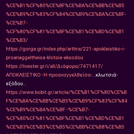
%CE%B1%CF%80%CE%BF%CE%BA%CE%BB%CE%B5
%CE%B9%CF%83%CF%84%CE%B9%CE%BA%CE%BF-
%CE%B7-
%CF%80%CF%81%CE%BF%CE%B1%CE%BD%CE%B1
%CE%B3/
https://gorga.gr/index.php/arthra/221-apokleistiko-i-
proanaggeltheisa-klotsia-eksodou
https://livester.gr/i/all/Διάφορα/7471417/
ΑΠΟΚΛΕΙΣΤΙΚΟ:-Η-προαναγγελθείσα-
…κλωτσιά-
εξόδου…
https://www.bobit.gr/article/%CE%B1%CF%80%CE%B
F%CE%BA%CE%BB%CE%B5%CE%B9%CF%83%CF%84
%CE%B9%CE%BA%CE%BF:-%CE%B7-
%CF%80%CF%81%CE%BF%CE%B1%CE%BD%CE%B1
%CE%B3%CE%B3%CE%B5%CE%BB%CE%B8%CE%B5