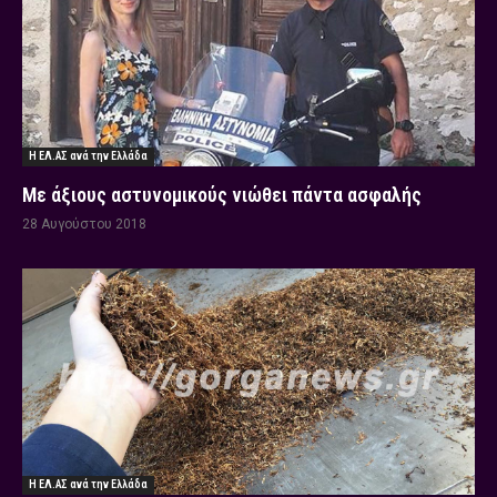
Η ΕΛ.ΑΣ ανά την Ελλάδα
Με άξιους αστυνομικούς νιώθει πάντα ασφαλής
28 Αυγούστου 2018
Η ΕΛ.ΑΣ ανά την Ελλάδα