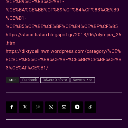
%CE%B9%CF%83%CE%B1-
%CE%BA%CE%BB%CF%89%CF%84%CF%83%CE%B9
%CE%B1-
%CE%B5%CE%BE%CE%BF%CE%B4%CE%BF%CF%85
https://starxidistan.blogspot.gr/2013/06/olympia_26
.html
https://diktyoellinwn.wordpress.com/category/%CE%
BC%CF%85%CE%B8%CE%BF%CE%BB%CE%BF%CE%B
3%CE%AF%CE%B1/
TAGS
Eurobank
Θάλεια Χούντα
Νανόπουλος