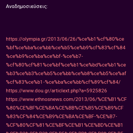
Αναδημοσιεύσεις:
https://olympia.gr/2013/06/26/%ce%b1%cf%80%ce
%bf%ce%ba%ce%bb%ce%b5%ce%b9%cf%83%cf%84
%ce%b9%ce%ba%ce%bf-%ce%b7-
%cf%80%cf%81%ce%bf%ce%b1%ce%bd%ce%b1%ce
%b3%ce%b3%ce%b5%ce%bb%ce%b8%ce%b5%ce%af
%cf%83%ce%b1-%ce%ba%ce%bb%cf%89%cf%84/
https://www.dou.gr/articlext.php?a=5925826
https://www.ethnosnews.com/2013/06/%CE%B1%CF
%80%CE%BF%CE%BA%CE%BB%CE%B5%CE%B9%CF
%83%CF%84%CE%B9%CE%BA%CE%BF-%CE%B7-
%CF%80%CF%81%CE%BF%CE%B1%CE%BD%CE%B1