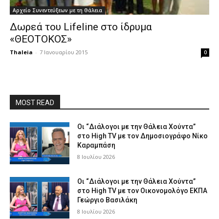
Αρχείο Συνεντεύξεων με τη Θάλεια
Δωρεά του Lifeline στο ίδρυμα
«ΘΕΟΤΟΚΟΣ»
Thaleia
-
7 Ιανουαρίου 2015
0
MOST READ
Οι “Διάλογοι με την Θάλεια Χούντα”
στο High TV με τον Δημοσιογράφο Νίκο
Καραμπάση
8 Ιουλίου 2026
Οι “Διάλογοι με την Θάλεια Χούντα”
στο High TV με τον Οικονομολόγο ΕΚΠΑ
Γεώργιο Βασιλάκη
8 Ιουλίου 2026