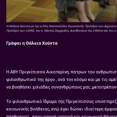
Η Θάλεια Χούντα με την κ.Ρόη Αποστολίδου Κωνσταντά, Πρόεδρο των Δημοσίων 
Πρόεδρο των LIONS, την κ. Νάντια Ζαχαράκη, Διευθύντρια της Lifeline και τον 
Γράφει η Θάλεια Χούντα
Η ΑΒΥ Πριγκίπισσα Αικατερίνη, πάτρων του ανθρωπιστι
φιλανθρωπικό της έργο , ανά τον κόσμο και με τις α
να βοηθήσει χιλιάδες συνανθρώπους μας ,μετατρέποντ
Το φιλανθρωπικό Ίδρυμα της Πριγκίπισσας υποστηρίζε
κοινωνικής βοήθειας, ενώ έχει δώσει ιδιαίτερη έμφα
πληθυσμού , όσον αφορά ιατρικά και κοινωνικά θέματ