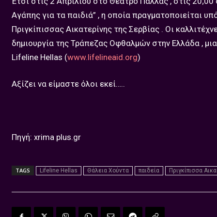
Έτσι στις 2 Απριλίου στο Θέατρο Παλλάς , στις 20;00
Αγάπης για τα παιδιά” , η οποία πραγματοποιείται υπ
Πριγκίπισσας Αικατερίνης της Σερβίας . Οι καλλιτέχ
δημιουργία της Τράπεζας Οφθαλμών στην Ελλάδα , μι
Lifeline Hellas (
www.lifelineaid.org
)
Αξίζει να είμαστε όλοι εκεί…..
Πηγή: xrima plus.gr
TAGS
Lifeline Hellas
Θάλεια Χούντα
παιδεία
Πριγκίπισσα Αικα