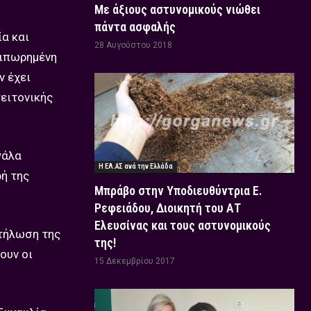
Με άξιους αστυνομικούς νιώθει
πάντα ασφαλής
ία και
28 Αυγούστου 2018
αιπωρημένη
ν έχει
ειτονικής
γάλα
Η ΕΛ.ΑΣ ανά την Ελλάδα
ή της
Μπράβο στην Υποδιευθύντρια Ε.
Ρεφειάδου, Διοικητή του ΑΤ
Ελευσίνας και τους αστυνομικούς
στήλωση της
της!
ουν οι
15 Δεκεμβρίου 2017