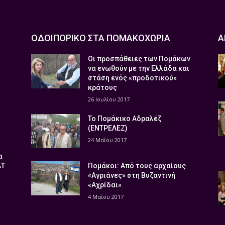
ΟΔΟΙΠΟΡΙΚΟ ΣΤΑ ΠΟΜΑΚΟΧΩΡΙΑ
Α
Οι προσπάθειες των Πομάκων
να ενωθούν με την Ελλάδα και
στάση ενός «προδοτικού»
κράτους
26 Ιουλίου 2017
Το Πομάκικο Αδραλέζ
(ΕΝΤΡΕΛΕΖ)
24 Μαΐου 2017
α
ΑΤ
Πομάκοι: Από τους αρχαίους
«Αγριάνες» στη Βυζαντινή
«Αχρίδαι»
4 Μαΐου 2017