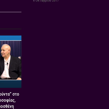
6 Οκτωβρίου 2017
Χούντα” στο
οσοφίας,
μοσθένη