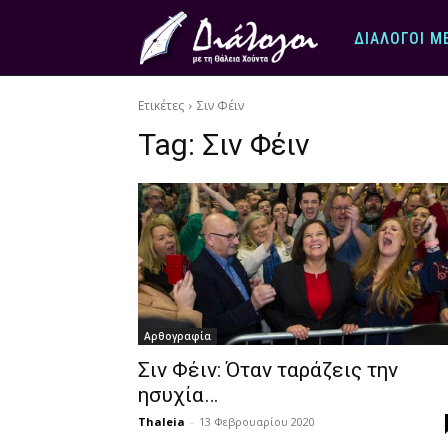
ΔΙΆΛΟΓΟΙ Μ
Ετικέτες
Σιν Φέιν
Tag:
Σιν Φέιν
Αρθογραφία
Σιν Φέιν: Όταν ταράζεις την
ησυχία…
Thaleia
-
13 Φεβρουαρίου 2020