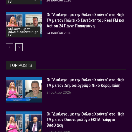
24 Ιουνίου 2026
TV
Οι “Διάλογοι με την Θάλεια Χούντα” στο High
TV με τον Πολιτικό Συντάκτη του Real FM και
Action 24 Γιάννη Παπαγιάννη
Διάλογοι με τη
Θάλεια Χούντα High
24 Ιουνίου 2026
TV
TOP POSTS
Οι “Διάλογοι με την Θάλεια Χούντα” στο High
TV με τον Δημοσιογράφο Νίκο Καραμπάση
8 Ιουλίου 2026
Οι “Διάλογοι με την Θάλεια Χούντα” στο High
TV με τον Οικονομολόγο ΕΚΠΑ Γεώργιο
Βασιλάκη