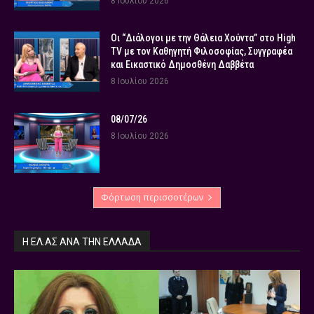
8 Ιουλίου 2026
Οι “Διάλογοι με την Θάλεια Χούντα” στο High
TV με τον Καθηγητή Φιλοσοφίας, Συγγραφέα
και Εικαστικό Δημοσθένη Δαββέτα
8 Ιουλίου 2026
08/07/26
8 Ιουλίου 2026
Φόρτωση περισσοτέρων
Η ΕΛ.ΑΣ ΑΝΆ ΤΗΝ ΕΛΛΆΔΑ