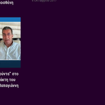
6 Οκτωβρίου 2017
μοσθένη
Χούντα” στο
τάκτη του
 Παπαγιάννη