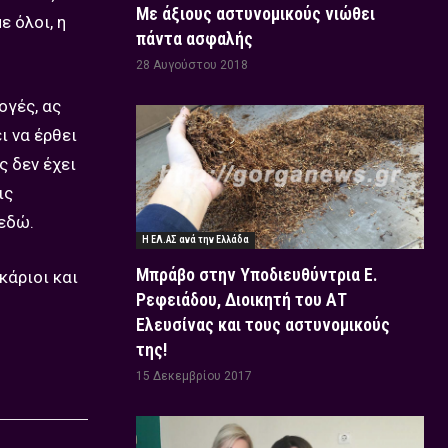
Με άξιους αστυνομικούς νιώθει
ε όλοι, η
πάντα ασφαλής
28 Αυγούστου 2018
ογές, ας
ι να έρθει
ς δεν έχει
ις
εδώ.
Η ΕΛ.ΑΣ ανά την Ελλάδα
Μπράβο στην Υποδιευθύντρια Ε.
κάριοι και
Ρεφειάδου, Διοικητή του ΑΤ
Ελευσίνας και τους αστυνομικούς
της!
15 Δεκεμβρίου 2017