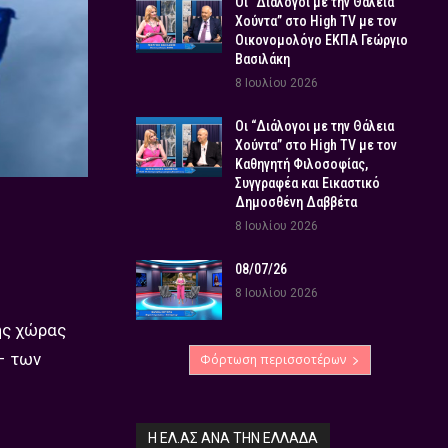
Οι “Διάλογοι με την Θάλεια
Χούντα” στο High TV με τον
Οικονομολόγο ΕΚΠΑ Γεώργιο
Βασιλάκη
8 Ιουλίου 2026
Οι “Διάλογοι με την Θάλεια
Χούντα” στο High TV με τον
Καθηγητή Φιλοσοφίας,
Συγγραφέα και Εικαστικό
Δημοσθένη Δαββέτα
8 Ιουλίου 2026
08/07/26
8 Ιουλίου 2026
ης χώρας
– των
Φόρτωση περισσοτέρων
Η ΕΛ.ΑΣ ΑΝΆ ΤΗΝ ΕΛΛΆΔΑ