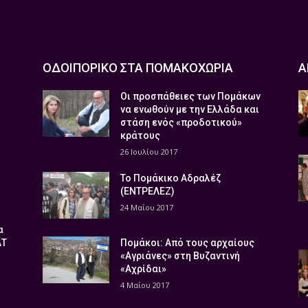
ΟΔΟΙΠΟΡΙΚΟ ΣΤΑ ΠΟΜΑΚΟΧΩΡΙΑ
Α
Οι προσπάθειες των Πομάκων
να ενωθούν με την Ελλάδα και
στάση ενός «προδοτικού»
κράτους
26 Ιουλίου 2017
Το Πομάκικο Αδραλέζ
(ΕΝΤΡΕΛΕΖ)
24 Μαΐου 2017
α
ΑΤ
Πομάκοι: Από τους αρχαίους
«Αγριάνες» στη Βυζαντινή
«Αχρίδαι»
4 Μαΐου 2017