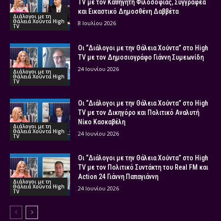
TV με τον Καθηγητή Φιλοσοφίας, Συγγραφέα
και Εικαστικό Δημοσθένη Δαββέτα
Διάλογοι με τη
Θάλεια Χούντα High
8 Ιουλίου 2026
TV
Οι “Διάλογοι με την Θάλεια Χούντα” στο High
TV με τον Δημοσιογράφο Γιάννη Συμεωνίδη
24 Ιουνίου 2026
Διάλογοι με τη
Θάλεια Χούντα High
TV
Οι “Διάλογοι με την Θάλεια Χούντα” στο High
TV με τον Δικηγόρο και Πολιτικό Αναλυτή
Νίκο Κασκαβέλη
Διάλογοι με τη
Θάλεια Χούντα High
24 Ιουνίου 2026
TV
Οι “Διάλογοι με την Θάλεια Χούντα” στο High
TV με τον Πολιτικό Συντάκτη του Real FM και
Action 24 Γιάννη Παπαγιάννη
Διάλογοι με τη
Θάλεια Χούντα High
24 Ιουνίου 2026
TV