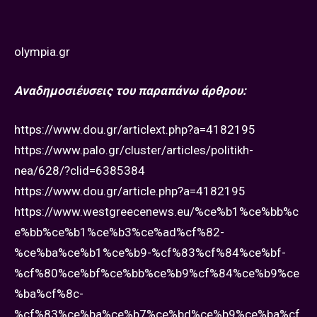
olympia.gr
Αναδημοσιέυσεις του παραπάνω άρθρου:
https://www.dou.gr/articlext.php?a=4182195
https://www.palo.gr/cluster/articles/politikh-
nea/628/?clid=6385384
https://www.dou.gr/article.php?a=4182195
https://www.westgreecenews.eu/%ce%b1%ce%bb%c
e%bb%ce%b1%ce%b3%ce%ad%cf%82-
%ce%ba%ce%b1%ce%b9-%cf%83%cf%84%ce%bf-
%cf%80%ce%bf%ce%bb%ce%b9%cf%84%ce%b9%ce
%ba%cf%8c-
%cf%83%ce%ba%ce%b7%ce%bd%ce%b9%ce%ba%cf