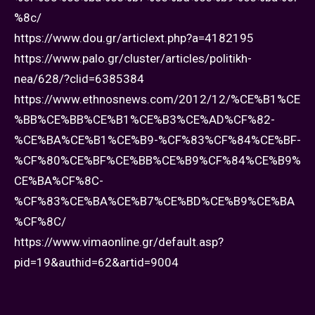
%8c/
https://www.dou.gr/articlext.php?a=4182195
https://www.palo.gr/cluster/articles/politikh-
nea/628/?clid=6385384
https://www.ethnosnews.com/2012/12/%CE%B1%CE
%BB%CE%BB%CE%B1%CE%B3%CE%AD%CF%82-
%CE%BA%CE%B1%CE%B9-%CF%83%CF%84%CE%BF-
%CF%80%CE%BF%CE%BB%CE%B9%CF%84%CE%B9%
CE%BA%CF%8C-
%CF%83%CE%BA%CE%B7%CE%BD%CE%B9%CE%BA
%CF%8C/
https://www.vimaonline.gr/default.asp?
pid=19&authid=62&artid=9004