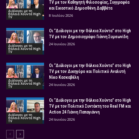
TV με τον Καθηγητή Φιλοσοφίας, Συγγραφέα
και Εικαστικό Δημοσθένη Δαββέτα
Διάλογοι με τη
Θάλεια Χούντα High
8 Ιουλίου 2026
TV
Οι “Διάλογοι με την Θάλεια Χούντα” στο High
TV με τον Δημοσιογράφο Γιάννη Συμεωνίδη
24 Ιουνίου 2026
Διάλογοι με τη
Θάλεια Χούντα High
TV
Οι “Διάλογοι με την Θάλεια Χούντα” στο High
TV με τον Δικηγόρο και Πολιτικό Αναλυτή
Νίκο Κασκαβέλη
Διάλογοι με τη
Θάλεια Χούντα High
24 Ιουνίου 2026
TV
Οι “Διάλογοι με την Θάλεια Χούντα” στο High
TV με τον Πολιτικό Συντάκτη του Real FM και
Action 24 Γιάννη Παπαγιάννη
Διάλογοι με τη
Θάλεια Χούντα High
24 Ιουνίου 2026
TV