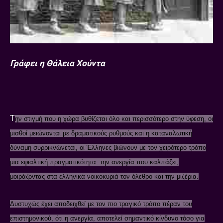
Γράφει η Θάλεια Χούντα
T
ην στιγμή που η χώρα βυθίζεται όλο και περισσότερο στην ύφεση, οι
μισθοί μειώνονται με δραματικούς ρυθμούς και η καταναλωτική
δύναμη συρρικνώνεται, οι Έλληνες βιώνουν με τον χειρότερο τρόπο
μια εφιαλτική πραγματικότητα: την ανεργία που καλπάζει,
μοιράζοντας στα ελληνικά νοικοκυριά τον όλεθρο και την μιζέρια.
Δυστυχώς έχει αποδειχθεί με τον πιο τραγικό τρόπο πέραν του
επιστημονικού, ότι η ανεργία, αποτελεί σημαντικό κίνδυνο τόσο για