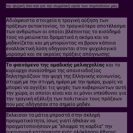
την ψυχική όσο και για την σωματική υγεία των συμπολιτών μας.
Αδιάψευστα στοιχεία η τραγική αύξηση των
πράξεων αυτοκτονίας, το τραγικότερο αποτέλεσμα
των ανθρώπων οι οποίοι βλέποντας το εισόδημά
τους να μειώνεται δραματικά η ακόμα και να
μηδενίζεται και μη μπορώντας να βρουν κάποια
εναλλακτική λύση οδηγούνται στον ψυχολογικό
μαρασμό και σε ακραίες πράξεις απόγνωσης.
Το φαινόμενο της ομαδικής μελαγχολίας
και το
κυρίαρχο συναίσθημα της απαισιοδοξίας
δηλητηριάζουν την ψυχή της Ελληνικής κοινωνίας,
στιγμή με την στιγμή, ημέρα με την ημέρα, χωρίς να
μπορεί να αγγίξει τις ψυχές των κυβερνώντων αυτή
την χώρα, οι οποίοι είναι και οι μόνοι υπεύθυνοι για
την τραγική εξέλιξη των πολιτικών τους πράξεων
που μας οδήγησαν στο σημείο μηδέν.
Έκλεισαν τα μάτια μπροστά στην σκληρή
πραγματικότητα, ίσως γιατί ήθελαν να
πραγματοποιήσουν με “ελαφρά τη καρδία” την
οικονομική κατάρρευση ενός ολόκληρου έθνους,