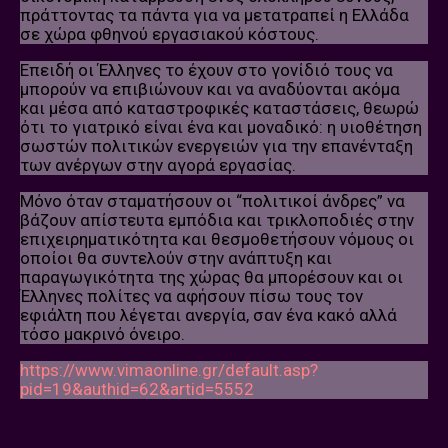
πράττοντας τα πάντα για να μετατραπεί η Ελλάδα
σε χώρα φθηνού εργασιακού κόστους.
Επειδή οι Έλληνες το έχουν στο γονίδιό τους να
μπορούν να επιβιώνουν και να αναδύονται ακόμα
και μέσα από καταστροφικές καταστάσεις, θεωρώ
ότι το γιατρικό είναι ένα και μοναδικό: η υιοθέτηση
σωστών πολιτικών ενεργειών για την επανένταξη
των ανέργων στην αγορά εργασίας.
Μόνο όταν σταματήσουν οι “πολιτικοί άνδρες” να
βάζουν απίστευτα εμπόδια και τρικλοποδιές στην
επιχειρηματικότητα και θεσμοθετήσουν νόμους οι
οποίοι θα συντελούν στην ανάπτυξη και
παραγωγικότητα της χώρας θα μπορέσουν και οι
Έλληνες πολίτες να αφήσουν πίσω τους τον
εφιάλτη που λέγεται ανεργία, σαν ένα κακό αλλά
τόσο μακρινό όνειρο.
https://www.vimaonline.gr/default.asp?
pid=19&authid=62&artid=5552