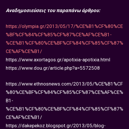
Αναδημοσιεύσεις του παραπάνω άρθρου:
https://olympia.gr/2013/05/17/%CE%B1%CF%80%CE
%BF%CF%84%CF%85%CF%87%CE%AF%CE%B1-
%CE%B1%CF%80%CE%BF%CF%84%CF%85%CF%87%
CE%AF%CE%B1/
https://www.axortagos.gr/apotixia-apotixia.html
https://www.dou.gr/article.php?a=5572508
https://www.ethnosnews.com/2013/05/%CE%B1%CF
%80%CE%BF%CF%84%CF%85%CF%87%CE%AF%CE%
B1-
%CE%B1%CF%80%CE%BF%CF%84%CF%85%CF%87%
CE%AF%CE%B1/
https://dakepekoz.blogspot.gr/2013/05/blog-