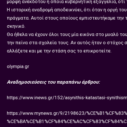
μορφή ανέκδοτου η όποια κυβερνητική εξαγγελία, ότι 
Η ιστορική αναδρομή αποδεικνύει, ότι όταν η οργή του
πράγματα. Αυτοί στους οποίους εμπιστευτήκαμε την τ
σκηνικό.
Θα ήθελα να έχουν όλοι τους μία εικόνα στο μυαλό το
την πείνα στα σχολεία τους. Αν αυτός ήταν ο στόχος σα
αλλάξετε και με την στάση σας το επικροτείτε.
olympia.gr
Αναδημοσιεύσεις του παραπάνω άρθρου:
https://www.inews.gr/152/asynithis-katastasi-synithi
https://www.mynews.gr/9/2198623/%CE%B1%CF%
%CE%BA%CE%B1%CF%84%CE%AC%CF%83%CF%84%C