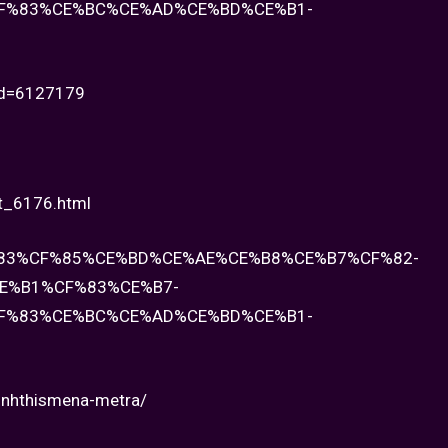
F%83%CE%BC%CE%AD%CE%BD%CE%B1-
lid=6127179
st_6176.html
CF%83%CF%85%CE%BD%CE%AE%CE%B8%CE%B7%CF%82-
E%B1%CF%83%CE%B7-
F%83%CE%BC%CE%AD%CE%BD%CE%B1-
unhthismena-metra/