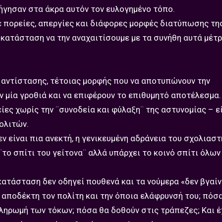
γησαν στα άκρα αυτόν τον ευλογημένο τόπο.
 πορείες, απεργίες και διάφορες μορφές διατύπωσης τη
η κατάσταση να την αναχαιτίσουμε με τα συνήθη αυτά μέτ
 αντίστασης, τέτοιας μορφής που να αποτυπώνουν την
 μία γροθιά και να επιφέρουν το επιθυμητό αποτέλεσμα.
ες χωρίς την ¨συνοδεία και φύλαξη¨ της αστυνομίας – ε
ολιτών.
 είναι πια ανεκτή, η γενικευμένη αδράνεια του σχολιαστ
¨το σπίτι του γείτονα¨ αλλά υπάρχει το κοινό σπίτι όλων
κατάσταση δεν οδηγεί πουθενά και τα νούμερα «δεν βγαί
 αποδέκτη τον πολίτη και την όποια ελάφρυνσή του; πόσ
ρωμή των τόκων; πόσα θα δοθούν στις τράπεζες; Και έ