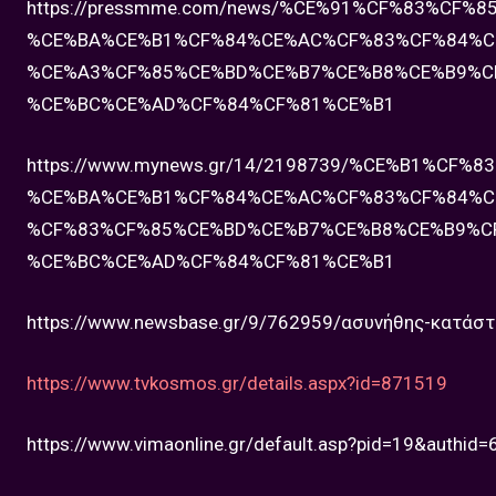
https://pressmme.com/news/%CE%91%CF%83%CF
%CE%BA%CE%B1%CF%84%CE%AC%CF%83%CF%84%C
%CE%A3%CF%85%CE%BD%CE%B7%CE%B8%CE%B9%C
%CE%BC%CE%AD%CF%84%CF%81%CE%B1
https://www.mynews.gr/14/2198739/%CE%B1%CF
%CE%BA%CE%B1%CF%84%CE%AC%CF%83%CF%84%C
%CF%83%CF%85%CE%BD%CE%B7%CE%B8%CE%B9%C
%CE%BC%CE%AD%CF%84%CF%81%CE%B1
https://www.newsbase.gr/9/762959/ασυνήθης-κατάσ
https://www.tvkosmos.gr/details.aspx?id=871519
https://www.vimaonline.gr/default.asp?pid=19&authid