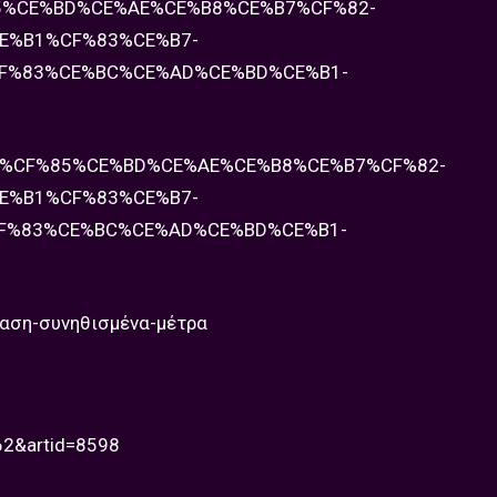
%85%CE%BD%CE%AE%CE%B8%CE%B7%CF%82-
E%B1%CF%83%CE%B7-
F%83%CE%BC%CE%AD%CE%BD%CE%B1-
%83%CF%85%CE%BD%CE%AE%CE%B8%CE%B7%CF%82-
E%B1%CF%83%CE%B7-
F%83%CE%BC%CE%AD%CE%BD%CE%B1-
ταση-συνηθισμένα-μέτρα
=62&artid=8598