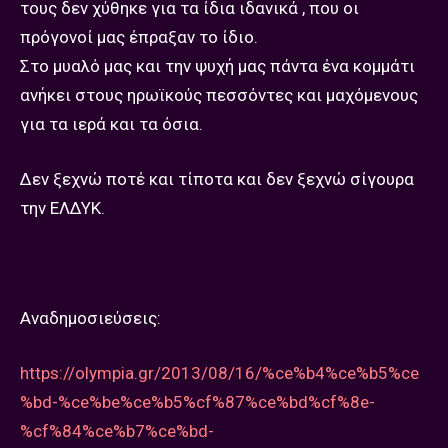
τους δεν χύθηκε για τα ίδια ιδανικά , που οι
πρόγονοί μας έπραξαν το ίδιο.
Στο μυαλό μας και την ψυχή μας πάντα ένα κομμάτι
ανήκει στους ηρωϊκούς πεσσόντες και μαχόμενους
για τα ιερά και τα όσια.
Δεν ξεχνώ ποτέ και τίποτα και δεν ξεχνώ σίγουρα
την ΕΛΔΥΚ.
Αναδημοσιεύσεις:
https://olympia.gr/2013/08/16/%ce%b4%ce%b5%ce
%bd-%ce%be%ce%b5%cf%87%ce%bd%cf%8e-
%cf%84%ce%b7%ce%bd-