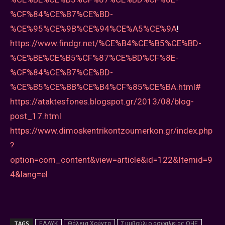
%CF%84%CE%B7%CE%BD-
%CE%95%CE%9B%CE%94%CE%A5%CE%9A
!
https://www.findgr.net/%CE%B4%CE%B5%CE%BD-
%CE%BE%CE%B5%CF%87%CE%BD%CF%8E-
%CF%84%CE%B7%CE%BD-
%CE%B5%CE%BB%CE%B4%CF%85%CE%BA.html#
https://ataktesfones.blogspot.gr/2013/08/blog-
post_17.html
https://www.dimoskentrikontzoumerkon.gr/index.php
?
option=com_content&view=article&id=122&Itemid=9
4&lang=el
TAGS
ΕΛΔΥΚ
Θάλεια Χούντα
Συμβούλιο ασφαλείας ΟΗΕ