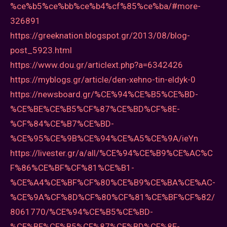
%ce%b5%ce%bb%ce%b4%cf%85%ce%ba/#more-
326891
https://greeknation.blogspot.gr/2013/08/blog-
post_5923.html
https://www.dou.gr/articlext.php?a=6342426
https://myblogs.gr/article/den-xehno-tin-eldyk-0
https://newsboard.gr/%CE%94%CE%B5%CE%BD-
%CE%BE%CE%B5%CF%87%CE%BD%CF%8E-
%CF%84%CE%B7%CE%BD-
%CE%95%CE%9B%CE%94%CE%A5%CE%9A/ieYn
https://livester.gr/a/all/%CE%94%CE%B9%CE%AC%C
F%86%CE%BF%CF%81%CE%B1-
%CE%A4%CE%BF%CF%80%CE%B9%CE%BA%CE%AC-
%CE%9A%CF%8D%CF%80%CF%81%CE%BF%CF%82/
8061770/%CE%94%CE%B5%CE%BD-
%CE%BE%CE%B5%CF%87%CE%BD%CF%8E-