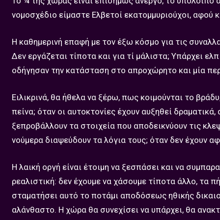
Το ¼ της χώρας είναι επισήμως άνεργο, το υπόλοιπο 
νομοσχέδιο είμαστε Ελβετοί εκατομμυριούχοι, αφού
Η καθημερινή επαφή με τον έξω κόσμο για τις συναλλ
Δεν εργάζεται τίποτα και για τί μάλιστα; Υπάρχει ελ
οδήγησαν την κατάσταση στο απροχώρητο και μία περ
Ειλικρινά, θα ήθελα να ξέρω, πως κοιμούνται το βράδ
πείνα; όταν οι αυτοκτονίες έχουν αυξηθεί δραματικά, 
ξεπροβάλλουν τα στοιχεία που αποδεικνύουν τις κλεψ
νούμερα διαψεύδουν τα λόγια τους; όταν δεν έχουν αφ
Η λαική οργή είναι έτοιμη να ξεσπάσει και να συμπαρ
ρεαλιστική: δεν έχουμε να χάσουμε τίποτα άλλο, τα πή
σταματήσει αυτό το ποτάμι αποδόσεως ηθικής δικαιοσ
αλάνθαστο. Η χώρα θα συνεχίσει να υπάρχει, θα ανακτ