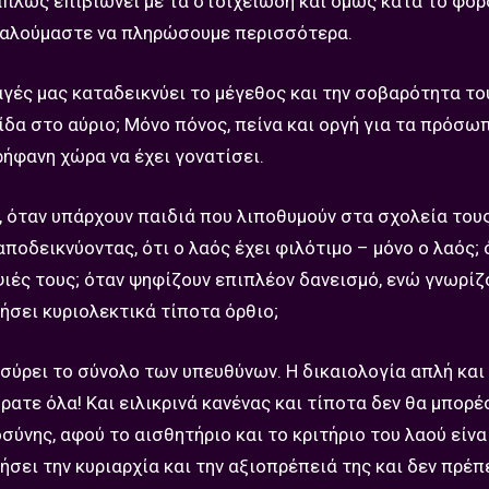
απλώς επιβιώνει με τα στοιχειώδη και όμως κατά το φο
 καλούμαστε να πληρώσουμε περισσότερα.
αγές μας καταδεικνύει το μέγεθος και την σοβαρότητα το
πίδα στο αύριο; Μόνο πόνος, πείνα και οργή για τα πρόσω
ήφανη χώρα να έχει γονατίσει.
υ, όταν υπάρχουν παιδιά που λιποθυμούν στα σχολεία του
αποδεικνύοντας, ότι ο λαός έχει φιλότιμο – μόνο ο λαός; 
ιές τους; όταν ψηφίζουν επιπλέον δανεισμό, ενώ γνωρίζο
ήσει κυριολεκτικά τίποτα όρθιο;
ασύρει το σύνολο των υπευθύνων. Η δικαιολογία απλή και
ρατε όλα! Και ειλικρινά κανένας και τίποτα δεν θα μπορέ
ύνης, αφού το αισθητήριο και το κριτήριο του λαού είνα
ήσει την κυριαρχία και την αξιοπρέπειά της και δεν πρέπ