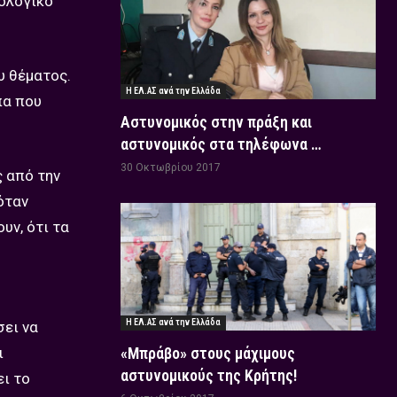
ρολογικό
υ θέματος.
Η ΕΛ.ΑΣ ανά την Ελλάδα
πα που
Αστυνομικός στην πράξη και
αστυνομικός στα τηλέφωνα …
30 Οκτωβρίου 2017
ς από την
όταν
υν, ότι τα
Η ΕΛ.ΑΣ ανά την Ελλάδα
σει να
ι
«Μπράβο» στους μάχιμους
αστυνομικούς της Κρήτης!
ει το