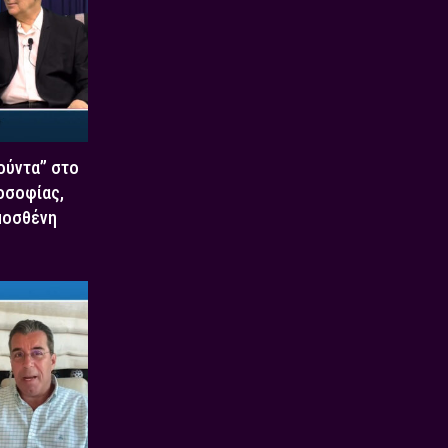
Χούντα” στο
οσοφίας,
μοσθένη