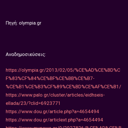
Πηγή: olympia.gr
Aναδημοσιεύσεις:
https://olympia.gr/2013/02/05/%CE%AD%CE%BD%C
F%83%CF%84%CE%BF%CE%BB%CE%B7-
%CE%B1%CE%B3%CF%89%CE%BD%CE%AF%CE%B1/
https://www.palo.gr/cluster/articles/eidhseis-
ellada/23/?clid=6923771
https://www.dou.gr/article.php?a=4654494
https://www.dou.gr/articlext.php?a=4654494
https://www.mynews.gr/9/2927826/%CE%AD%CE%B