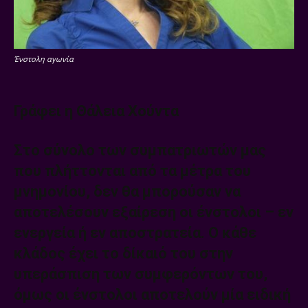
Ένστολη αγωνία
Γράφει η Θάλεια Χούντα
Στο σύνολο των συμπατριωτών μας
που πλήττονται από τα μέτρα του
μνημονίου, δεν θα μπορούσαν να
αποτελέσουν εξαίρεση οι ένστολοι – εν
ενεργεία ή εν αποστρατεία. Ο κάθε
κλάδος έχει το δίκαιό του στην
υπεράσπιση των συμφερόντων του,
όμως οι ένστολοι αποτελούν μία ειδική