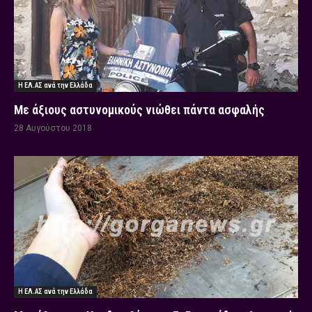
Η ΕΛ.ΑΣ ανά την Ελλάδα
Με άξιους αστυνομικούς νιώθει πάντα ασφαλής
28 Αυγούστου 2018
Η ΕΛ.ΑΣ ανά την Ελλάδα