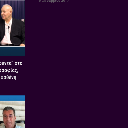
6 Οκτωβρίου 2017
Χούντα” στο
οσοφίας,
μοσθένη