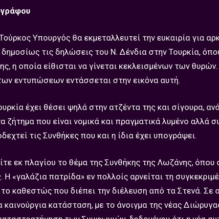
ογράφου
 Τούρκος Υπουργός θα εκμεταλλευτεί την ευκαιρία για αρ
 δημοσίως τις δηλώσεις του Ν. Δένδια στην Τουρκία, όπο
ς, η οποία είθισται να γίνεται κεκλεισμένων των θυρών.
η των εντυπώσεων εντάσσεται στην εικόνα αυτή.
ουρκία έχει θέσει ψηλά στην ατζέντα της και σίγουρα, αν
α ζήτημα που είναι νομικά και πραγματικά λυμένο αλλά σ
δεχτεί τις Συνθήκες που και η ίδια έχει υπογράψει.
είτε εκ πλαγίου το θέμα της Συνθήκης της Λωζάνης, όπου 
ς. Η «γαλάζια πατρίδα» εν πολλοίς αρνείται τη συγκεκριμ
ε το καθεστώς που διέπει την διέλευση από τα Στενά. Σε 
α καινούργια κατάσταση, με το άνοιγμα της νέας Διώρυγα