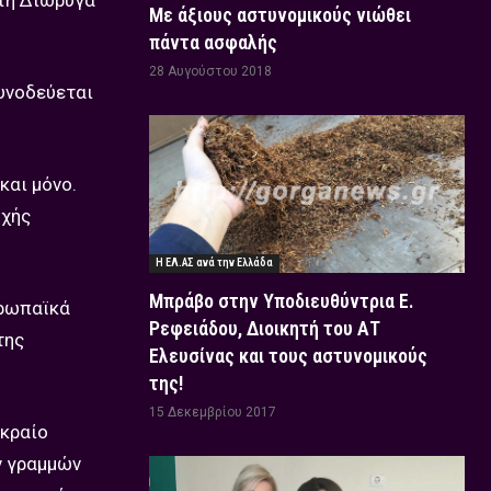
υτή Διώρυγα
Με άξιους αστυνομικούς νιώθει
πάντα ασφαλής
28 Αυγούστου 2018
συνοδεύεται
και μόνο.
οχής
Η ΕΛ.ΑΣ ανά την Ελλάδα
Μπράβο στην Υποδιευθύντρια Ε.
υρωπαϊκά
Ρεφειάδου, Διοικητή του ΑΤ
της
Ελευσίνας και τους αστυνομικούς
της!
15 Δεκεμβρίου 2017
ακραίο
ν γραμμών