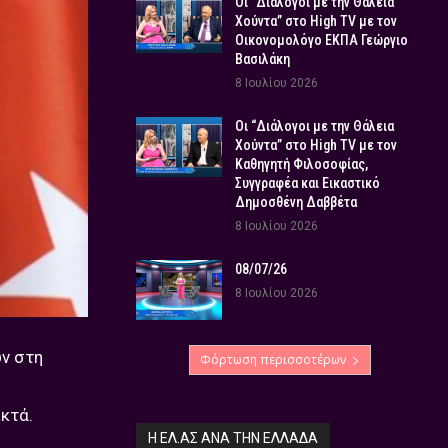
Οι “Διάλογοι με την Θάλεια
Χούντα” στο High TV με τον
Οικονομολόγο ΕΚΠΑ Γεώργιο
Βασιλάκη
8 Ιουλίου 2026
Οι “Διάλογοι με την Θάλεια
Χούντα” στο High TV με τον
Καθηγητή Φιλοσοφίας,
Συγγραφέα και Εικαστικό
Δημοσθένη Δαββέτα
8 Ιουλίου 2026
08/07/26
8 Ιουλίου 2026
ν στη
Φόρτωση περισσοτέρων
ικτά.
Η ΕΛ.ΑΣ ΑΝΆ ΤΗΝ ΕΛΛΆΔΑ