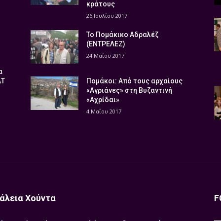
κράτους
26 Ιουλίου 2017
Το Πομάκικο Αδραλέζ
(ΕΝΤΡΕΛΕΖ)
24 Μαΐου 2017
α
ΑΤ
Πομάκοι: Από τους αρχαίους
«Αγριάνες» στη Βυζαντινή
«Αχρίδαι»
4 Μαΐου 2017
άλεια Χούντα
F