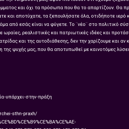
όμματος και όχι τα πρόσωπα που θα το απαρτίζουν. Θα πρ
τε και αποτύχατε, τα ξεπουλήσατε όλα, οτιδήποτε ιερό 
όμα από εσάς είναι να φύγετε. Το ¨νέο¨ στο πολιτικό σύ
ε ωραίες, ρεαλιστικές και πατριωτικές ιδέες και προτάσ
ατρίδας και της αυτοδιάθεσης, δεν την χαρίζουμε και αν 
η της ψυχής μας, που θα αποτυπωθεί με καινοτόμες λύσει
ία-υπάρχει-στην-πράξη
rchei-sthn-praxh/
B8%CE%BD%CE%B9%CE%BA%CE%AE-