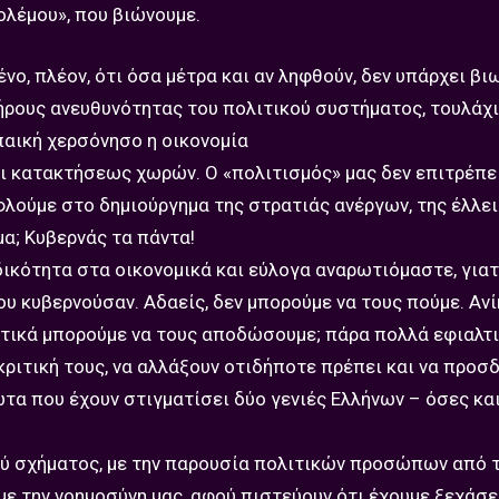
ολέμου», που βιώνουμε.
νο, πλέον, ότι όσα μέτρα και αν ληφθούν, δεν υπάρχει β
ήρους ανευθυνότητας του πολιτικού συστήματος, τουλάχι
παική χερσόνησο η οικονομία
 κατακτήσεως χωρών. Ο «πολιτισμός» μας δεν επιτρέπει
λούμε στο δημιούργημα της στρατιάς ανέργων, της έλλε
μα; Κυβερνάς τα πάντα!
ικότητα στα οικονομικά και εύλογα αναρωτιόμαστε, γιατ
υ κυβερνούσαν. Αδαείς, δεν μπορούμε να τους πούμε. Ανί
τικά μπορούμε να τους αποδώσουμε; πάρα πολλά εφιαλτι
κριτική τους, να αλλάξουν οτιδήποτε πρέπει και να προσ
α που έχουν στιγματίσει δύο γενιές Ελλήνων – όσες και
κού σχήματος, με την παρουσία πολιτικών προσώπων από 
με την νοημοσύνη μας, αφού πιστεύουν ότι έχουμε ξεχάσε