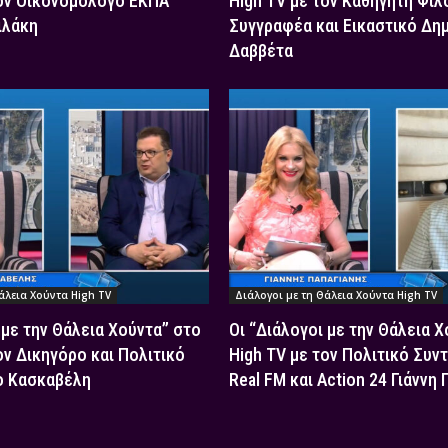
τον Οικονομολόγο ΕΚΠΑ
High TV με τον Καθηγητή Φιλ
ιλάκη
Συγγραφέα και Εικαστικό Δη
Δαββέτα
άλεια Χούντα High TV
Διάλογοι με τη Θάλεια Χούντα High TV
 με την Θάλεια Χούντα” στο
Οι “Διάλογοι με την Θάλεια 
ον Δικηγόρο και Πολιτικό
High TV με τον Πολιτικό Συν
ο Κασκαβέλη
Real FM και Action 24 Γιάννη