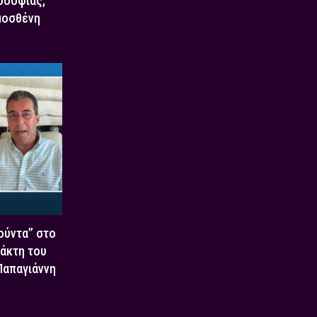
οσοφίας,
μοσθένη
Χούντα” στο
τάκτη του
 Παπαγιάννη