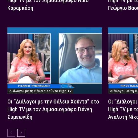
High TV με τον Δημοσιογράφο Νίκο
High TV με 
Καραμπάση
Γεώργιο Βασ
Διάλογοι με τη Θάλεια Χούντα High TV
Διάλογοι με τη Θ
Οι “Διάλογοι με την Θάλεια Χούντα” στο
Οι “Διάλογοι
High TV με τον Δημοσιογράφο Γιάννη
High TV με τ
Συμεωνίδη
Αναλυτή Νίκ