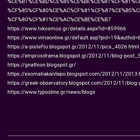
%CE%B1%CE%BD%CE%B5%CE%BE%CE%B1%CF%81%C
%CF%85%CF%80%CE%AC%CF%81%CF%87%CE%B5%C
%CF%80%CF%81%CE%AC%CE%BE%CE%B7
https://www.tvkosmos.gr/details.aspx?id=859966
https://www.vimaonline.gr/default.asp?pid=19&authid
https://a-pistefto.blogspot.gr/2012/11/pics_4026.html
https://emprosdrama.blogspot.gr/2012/11/blog-post_
https://gnathion.blogspot.gr/
https://exomatiakaivlepo.blogspot.com/2012/11/2013.
https://greek-observatory.blogspot.com/2012/11/blog
https://www.typosline.gr/news/blogs