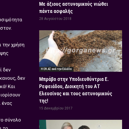
Με άξιους αστυνομικούς νιώθει
πάντα ασφαλής
ιωσιμότητα
28 Αυγούστου 2018
στον.
 την χρήση
ιψης
ί δεν
Η ΕΛ.ΑΣ ανά την Ελλάδα
κανους, δεν
Μπράβο στην Υποδιευθύντρια Ε.
Ρεφειάδου, Διοικητή του ΑΤ
κά! Και
Ελευσίνας και τους αστυνομικούς
διορίσουν
της!
 ένας
15 Δεκεμβρίου 2017
το σύνολο
ι το