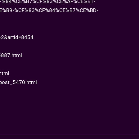
F%84%CE%B7%CF%83%CE%AF%CE%B1-
E%B9-%CF%83%CF%84%CE%B7%CE%BD-
=62&artid=8454
5887.html
html
-post_5470.html