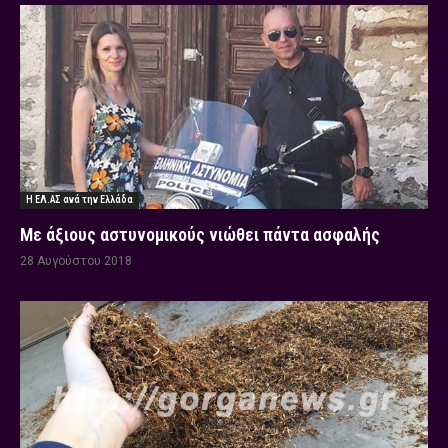
Η ΕΛ.ΑΣ ανά την Ελλάδα
Με άξιους αστυνομικούς νιώθει πάντα ασφαλής
28 Αυγούστου 2018