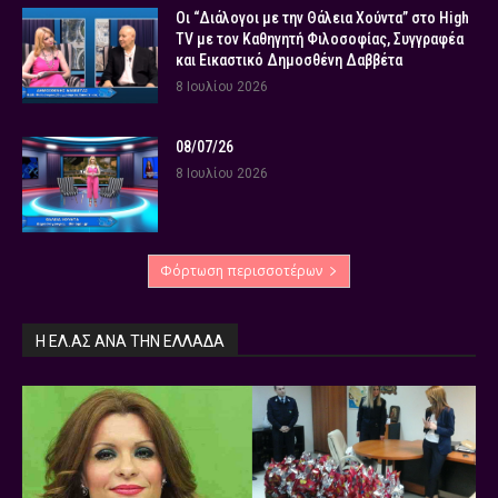
Οι “Διάλογοι με την Θάλεια Χούντα” στο High
TV με τον Καθηγητή Φιλοσοφίας, Συγγραφέα
και Εικαστικό Δημοσθένη Δαββέτα
8 Ιουλίου 2026
08/07/26
8 Ιουλίου 2026
Φόρτωση περισσοτέρων
Η ΕΛ.ΑΣ ΑΝΆ ΤΗΝ ΕΛΛΆΔΑ