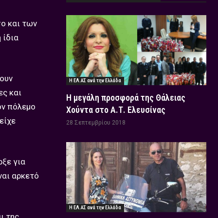
ο και των
 ίδια
χουν
Η ΕΛ.ΑΣ ανά την Ελλάδα
ες και
Η μεγάλη προσφορά της Θάλειας
ον πόλεμο
Χούντα στο Α.Τ. Ελευσίνας
είχε
28 Σεπτεμβρίου 2018
ρξε για
ναι αρκετό
Η ΕΛ.ΑΣ ανά την Ελλάδα
ι της