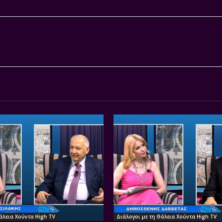
άλεια Χούντα High TV
Διάλογοι με τη Θάλεια Χούντα High TV