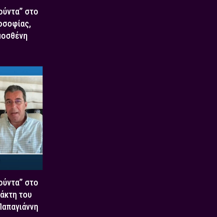
Χούντα” στο
οσοφίας,
μοσθένη
Χούντα” στο
τάκτη του
 Παπαγιάννη