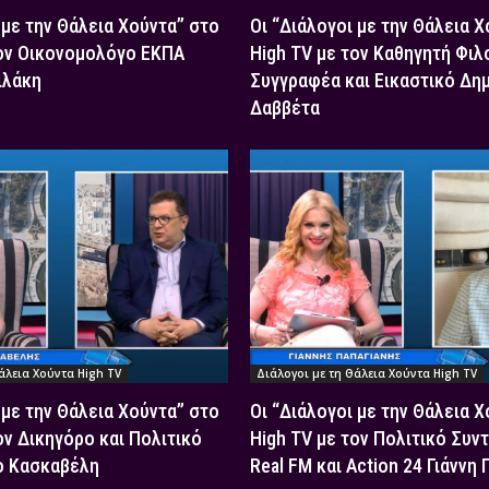
 με την Θάλεια Χούντα” στο
Οι “Διάλογοι με την Θάλεια 
τον Οικονομολόγο ΕΚΠΑ
High TV με τον Καθηγητή Φιλ
ιλάκη
Συγγραφέα και Εικαστικό Δη
Δαββέτα
άλεια Χούντα High TV
Διάλογοι με τη Θάλεια Χούντα High TV
 με την Θάλεια Χούντα” στο
Οι “Διάλογοι με την Θάλεια 
ον Δικηγόρο και Πολιτικό
High TV με τον Πολιτικό Συν
ο Κασκαβέλη
Real FM και Action 24 Γιάννη