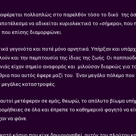
αναφέρεται πολλαπλώς στο παρελθόν τόσο το δικό της όσ
ποτέλεσμα να αδικείται κυριολεκτικά το «σήμερα», που η
» που επίσης διαμορφώνει.
ικά γεγονότα και ποτέ μόνο αρνητικά. Υπήρξαν και υπάρ
ούν και την πεμπτουσία της ίδιας της ζωής. Οι παππούδ
ενιάς είχαν σημείο αναφοράς και μιλούσαν διαρκώς για τ
θρια που αυτός έφερε μαζί του. Έναν μεγάλο πόλεμο που 
ου μεγάλες καταστροφές.
 αυτοί μετέφεραν σε εμάς, θεωρώ, το απόλυτο βίωμα υπή
ρομήθειες σε όλα και έπρεπε το καθημερινό φαγητό να εί
αν να φάνε.
εατό κόσμο που είχε δημιουργηθεί, αυτόν του πλούτου κα