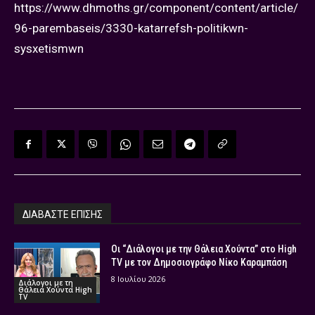
https://www.dhmoths.gr/component/content/article/
96-parembaseis/3330-katarrefsh-politikwn-
sysxetismwn
ΔΙΑΒΑΣΤΕ ΕΠΙΣΗΣ
Οι “Διάλογοι με την Θάλεια Χούντα” στο High
TV με τον Δημοσιογράφο Νίκο Καραμπάση
8 Ιουλίου 2026
Διάλογοι με τη
Θάλεια Χούντα High
TV