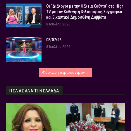
Οι “Διάλογοι με την Θάλεια Χούντα” στο High
TV με τον Καθηγητή Φιλοσοφίας, Συγγραφέα
και Εικαστικό Δημοσθένη Δαββέτα
8 Ιουλίου 2026
08/07/26
8 Ιουλίου 2026
Φόρτωση περισσοτέρων
Η ΕΛ.ΑΣ ΑΝΆ ΤΗΝ ΕΛΛΆΔΑ