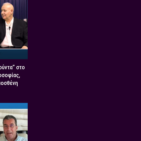
Χούντα” στο
οσοφίας,
μοσθένη