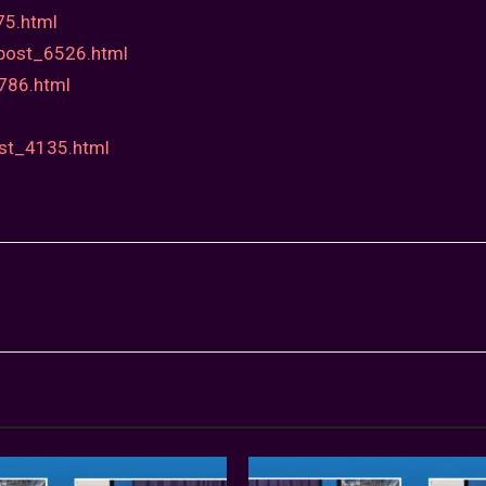
75.html
-post_6526.html
4786.html
ost_4135.html