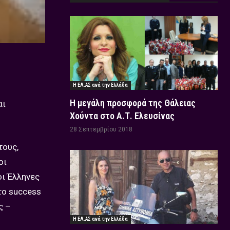
Η ΕΛ.ΑΣ ανά την Ελλάδα
Η μεγάλη προσφορά της Θάλειας
αι
Χούντα στο Α.Τ. Ελευσίνας
28 Σεπτεμβρίου 2018
τους,
οι
οι Έλληνες
το success
ς –
Η ΕΛ.ΑΣ ανά την Ελλάδα