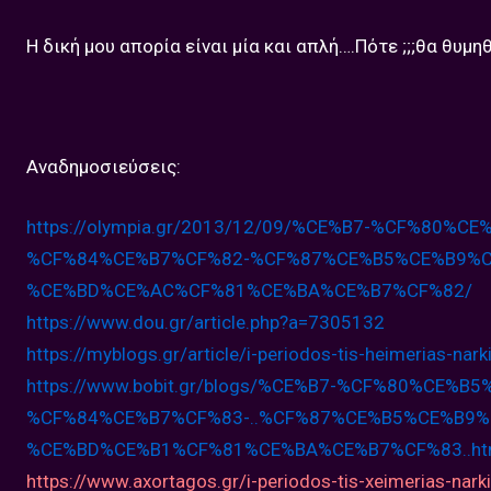
Η δική μου απορία είναι μία και απλή….Πότε ;;;θα θυμηθ
Αναδημοσιεύσεις:
https://olympia.gr/2013/12/09/%
CE%B7-%CF%80%CE
%
CF%84%CE%B7%CF%82-%CF%87%CE%
B5%CE%B9%
%CE%BD%CE%AC%
CF%81%CE%BA%CE%B7%CF%82/
https://www.dou.gr/article.php?
a=7305132
https://myblogs.gr/article/i-
periodos-tis-heimerias-nark
https://www.bobit.gr/blogs/%CE%
B7-%CF%80%CE%B5
%CF%
84%CE%B7%CF%83-..%CF%87%CE%B5%
CE%B9%
%CE%BD%CE%B1%CF%
81%CE%BA%CE%B7%CF%83..h
https://www.axortagos.gr/i-periodos-tis-xeimerias-nark