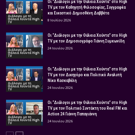
Οι “Διάλογοι με την Θάλεια Χούντα” στο High
TV με τον Καθηγητή Φιλοσοφίας, Συγγραφέα
και Εικαστικό Δημοσθένη Δαββέτα
Διάλογοι με τη
Θάλεια Χούντα High
8 Ιουλίου 2026
TV
Οι “Διάλογοι με την Θάλεια Χούντα” στο High
TV με τον Δημοσιογράφο Γιάννη Συμεωνίδη
24 Ιουνίου 2026
Διάλογοι με τη
Θάλεια Χούντα High
TV
Οι “Διάλογοι με την Θάλεια Χούντα” στο High
TV με τον Δικηγόρο και Πολιτικό Αναλυτή
Νίκο Κασκαβέλη
Διάλογοι με τη
Θάλεια Χούντα High
24 Ιουνίου 2026
TV
Οι “Διάλογοι με την Θάλεια Χούντα” στο High
TV με τον Πολιτικό Συντάκτη του Real FM και
Action 24 Γιάννη Παπαγιάννη
Διάλογοι με τη
Θάλεια Χούντα High
24 Ιουνίου 2026
TV