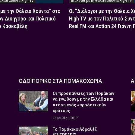
άλεια Χούντα High TV
Διάλογοι με τη Θάλεια Χούντα High TV
 με την Θάλεια Χούντα” στο
Οι “Διάλογοι με την Θάλεια 
ον Δικηγόρο και Πολιτικό
High TV με τον Πολιτικό Συν
ο Κασκαβέλη
Real FM και Action 24 Γιάννη
ΟΔΟΙΠΟΡΙΚΟ ΣΤΑ ΠΟΜΑΚΟΧΩΡΙΑ
Α
Οι προσπάθειες των Πομάκων
να ενωθούν με την Ελλάδα και
στάση ενός «προδοτικού»
κράτους
26 Ιουλίου 2017
Το Πομάκικο Αδραλέζ