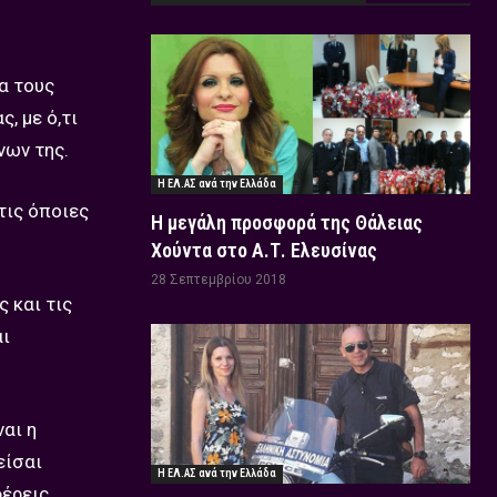
α τους
, με ό,τι
νων της.
Η ΕΛ.ΑΣ ανά την Ελλάδα
τις όποιες
Η μεγάλη προσφορά της Θάλειας
Χούντα στο Α.Τ. Ελευσίνας
28 Σεπτεμβρίου 2018
ς και τις
αι
ναι η
είσαι
Η ΕΛ.ΑΣ ανά την Ελλάδα
φέρεις