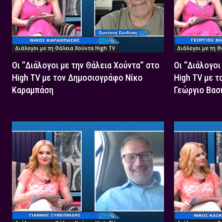
Διάλογοι με τη Θάλεια Χούντα High TV
Διάλογοι με τη Θ
Οι “Διάλογοι με την Θάλεια Χούντα” στο
Οι “Διάλογοι
High TV με τον Δημοσιογράφο Νίκο
High TV με 
Καραμπάση
Γεώργιο Βασ