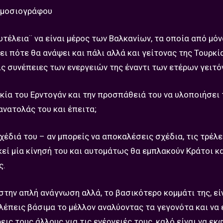
ημοσιογράφου
υτέλεια¨ να είναι μέρος των Βαλκανίων, τα οποία από μόν
ι πότε θα ανάψει και πάλι αλλά και γείτονας της Τουρκίας
ις συνέπειες των ενεργειών της έναντι των ετέρων γειτό
κία του Ερντογάν και την προσπάθειά του να υλοποιήσει 
ανατολάς του και έπειτα;
σχέδιά του – αν μπορείς να αποκαλέσεις σχέδια, τις τρέλε
εί μία κίνησή του και αυτομάτως θα εμπλακούν Κράτοι κ
ς.
στην απλή ανάγνωση αλλά, το βασικότερο κομμάτι της, εί
λέπεις βάσιμα το μέλλον αναλύοντας τα γεγονότα και να 
εις τους άλλους για τις ενέργειές τους, καλό είναι να εκ