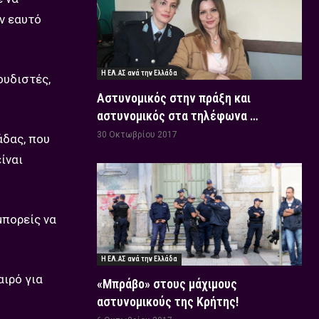
ον εαυτό
Η ΕΛ.ΑΣ ανά την Ελλάδα
ουδιστές,
Αστυνομικός στην πράξη και
αστυνομικός στα τηλέφωνα …
30 Οκτωβρίου 2017
άδας, που
ίναι
μπορείς να
Η ΕΛ.ΑΣ ανά την Ελλάδα
αιρό για
«Μπράβο» στους μάχιμους
αστυνομικούς της Κρήτης!