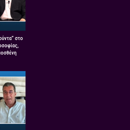
Χούντα” στο
οσοφίας,
μοσθένη