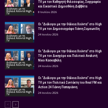
TV με τον Καθηγητή Φιλοσοφίας, Συγγραφέα
και Εικαστικό Δημοσθένη Δαββέτα
Διάλογοι με τη
Θάλεια Χούντα High
8 Ιουλίου 2026
TV
Οι “Διάλογοι με την Θάλεια Χούντα” στο High
TV με τον Δημοσιογράφο Γιάννη Συμεωνίδη
24 Ιουνίου 2026
Διάλογοι με τη
Θάλεια Χούντα High
TV
Οι “Διάλογοι με την Θάλεια Χούντα” στο High
TV με τον Δικηγόρο και Πολιτικό Αναλυτή
Νίκο Κασκαβέλη
Διάλογοι με τη
Θάλεια Χούντα High
24 Ιουνίου 2026
TV
Οι “Διάλογοι με την Θάλεια Χούντα” στο High
TV με τον Πολιτικό Συντάκτη του Real FM και
Action 24 Γιάννη Παπαγιάννη
Διάλογοι με τη
Θάλεια Χούντα High
24 Ιουνίου 2026
TV