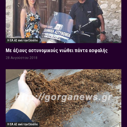
Η ΕΛ.ΑΣ ανά την Ελλάδα
Με άξιους αστυνομικούς νιώθει πάντα ασφαλής
28 Αυγούστου 2018
Η ΕΛ.ΑΣ ανά την Ελλάδα