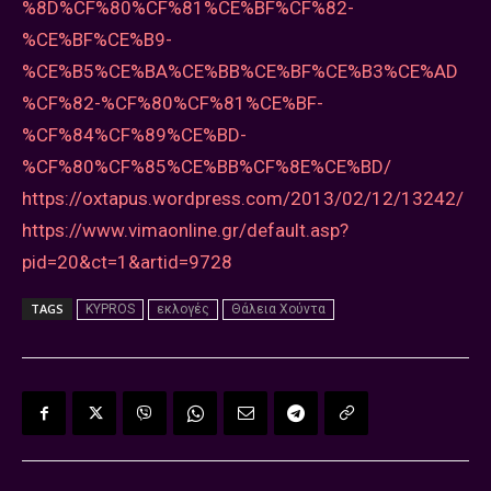
%8D%CF%80%CF%81%CE%BF%CF%82-
%CE%BF%CE%B9-
%CE%B5%CE%BA%CE%BB%CE%BF%CE%B3%CE%AD
%CF%82-%CF%80%CF%81%CE%BF-
%CF%84%CF%89%CE%BD-
%CF%80%CF%85%CE%BB%CF%8E%CE%BD/
https://oxtapus.wordpress.com/2013/02/12/13242/
https://www.vimaonline.gr/default.asp?
pid=20&ct=1&artid=9728
TAGS
KYPROS
εκλογές
Θάλεια Χούντα