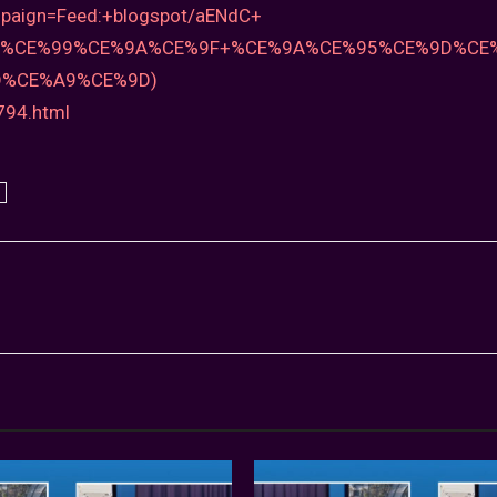
aign=Feed:+blogspot/aENdC+
9D%CE%99%CE%9A%CE%9F+%CE%9A%CE%95%CE%9D%CE
D%CE%A9%CE%9D)
794.html