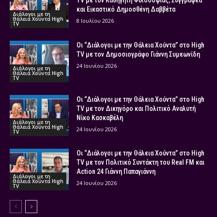
TV με τον Καθηγητή Φιλοσοφίας, Συγγραφέα
και Εικαστικό Δημοσθένη Δαββέτα
Διάλογοι με τη
Θάλεια Χούντα High
8 Ιουλίου 2026
TV
Οι “Διάλογοι με την Θάλεια Χούντα” στο High
TV με τον Δημοσιογράφο Γιάννη Συμεωνίδη
24 Ιουνίου 2026
Διάλογοι με τη
Θάλεια Χούντα High
TV
Οι “Διάλογοι με την Θάλεια Χούντα” στο High
TV με τον Δικηγόρο και Πολιτικό Αναλυτή
Νίκο Κασκαβέλη
Διάλογοι με τη
Θάλεια Χούντα High
24 Ιουνίου 2026
TV
Οι “Διάλογοι με την Θάλεια Χούντα” στο High
TV με τον Πολιτικό Συντάκτη του Real FM και
Action 24 Γιάννη Παπαγιάννη
Διάλογοι με τη
Θάλεια Χούντα High
24 Ιουνίου 2026
TV