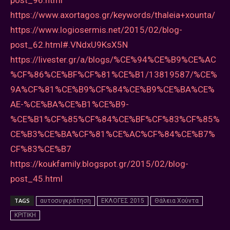
https://www.axortagos.gr/keywords/thaleia+xounta/
https://www.logiosermis.net/2015/02/blog-
post_62.html#.VNdxU9KsX5N
https://livester.gr/a/blogs/%CE%94%CE%B9%CE%AC
%CF%86%CE%BF%CF%81%CE%B1/13819587/%CE%
9A%CF%81%CE%B9%CF%84%CE%B9%CE%BA%CE%
AE-%CE%BA%CE%B1%CE%B9-
%CE%B1%CF%85%CF%84%CE%BF%CF%83%CF%85%
CE%B3%CE%BA%CF%81%CE%AC%CF%84%CE%B7%
CF%83%CE%B7
https://koukfamily.blogspot.gr/2015/02/blog-
post_45.html
TAGS
αυτοσυγκράτηση
ΕΚΛΟΓΕΣ 2015
Θάλεια Χούντα
ΚΡΙΤΙΚΗ