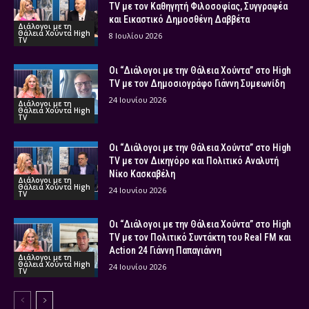
TV με τον Καθηγητή Φιλοσοφίας, Συγγραφέα
και Εικαστικό Δημοσθένη Δαββέτα
Διάλογοι με τη
Θάλεια Χούντα High
8 Ιουλίου 2026
TV
Οι “Διάλογοι με την Θάλεια Χούντα” στο High
TV με τον Δημοσιογράφο Γιάννη Συμεωνίδη
24 Ιουνίου 2026
Διάλογοι με τη
Θάλεια Χούντα High
TV
Οι “Διάλογοι με την Θάλεια Χούντα” στο High
TV με τον Δικηγόρο και Πολιτικό Αναλυτή
Νίκο Κασκαβέλη
Διάλογοι με τη
Θάλεια Χούντα High
24 Ιουνίου 2026
TV
Οι “Διάλογοι με την Θάλεια Χούντα” στο High
TV με τον Πολιτικό Συντάκτη του Real FM και
Action 24 Γιάννη Παπαγιάννη
Διάλογοι με τη
Θάλεια Χούντα High
24 Ιουνίου 2026
TV